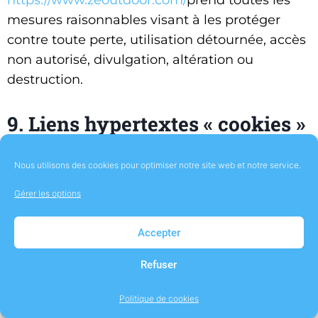
https://www.zeoutdoor.com/
prend toutes les
mesures raisonnables visant à les protéger
contre toute perte, utilisation détournée, accès
non autorisé, divulgation, altération ou
destruction.
9. Liens hypertextes « cookies »
et balises (“tags”) internet
Nous utilisons des cookies pour optimiser notre site web et notre service.
Le site
https://www.zeoutdoor.com/
contient un
Gérer les options
certain nombre de liens hypertextes vers
d’autres sites, mis en place avec l’autorisation
Accepter
de
https://www.zeoutdoor.com/
. Cependant,
Refuser
https://www.zeoutdoor.com/
n’a pas la
possibilité de vérifier le contenu des sites ainsi
Politique de cookies
visités, et n’assumera en conséquence aucune