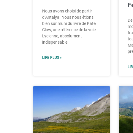
F
Nous avons choisi de partir
d’Antalya. Nous nous étions
De
bien sûr muni du livre de Kate
mo
Clow, une référence de la voie
fr
Lycienne, absolument
to
indispensable.
Mas
pr
LIRE PLUS »
LIR