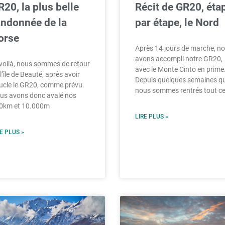
20, la plus belle
Récit de GR20, éta
andonnée de la
par étape, le Nord
orse
Après 14 jours de marche, n
avons accompli notre GR20,
 voilà, nous sommes de retour
avec le Monte Cinto en prime
l’île de Beauté, après avoir
Depuis quelques semaines q
ucle le GR20, comme prévu.
nous sommes rentrés tout ce
us avons donc avalé nos
0km et 10.000m
LIRE PLUS »
E PLUS »