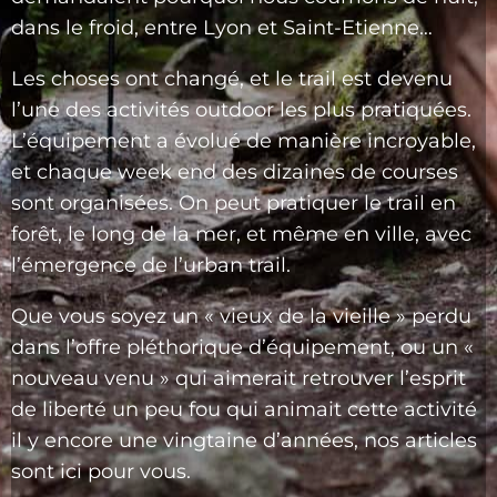
dans le froid, entre Lyon et Saint-Etienne…
Les choses ont changé, et le trail est devenu
l’une des activités outdoor les plus pratiquées.
L’équipement a évolué de manière incroyable,
et chaque week end des dizaines de courses
sont organisées. On peut pratiquer le trail en
forêt, le long de la mer, et même en ville, avec
l’émergence de l’urban trail.
Que vous soyez un « vieux de la vieille » perdu
dans l’offre pléthorique d’équipement, ou un «
nouveau venu » qui aimerait retrouver l’esprit
de liberté un peu fou qui animait cette activité
il y encore une vingtaine d’années, nos articles
sont ici pour vous.