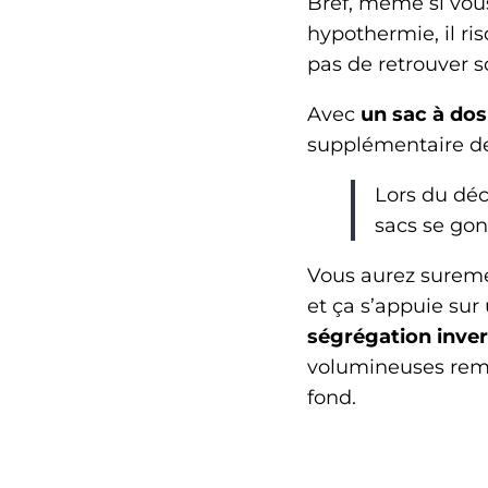
Bref, même si vous
hypothermie, il ris
pas de retrouver 
Avec
un sac à dos
supplémentaire de
Lors du déc
sacs se gonf
Vous aurez suremen
et ça s’appuie su
ségrégation inve
volumineuses remon
fond.