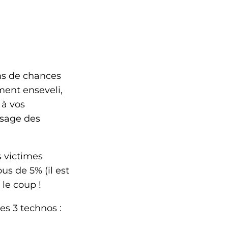
ns de chances
ment enseveli,
 à vos
usage des
 victimes
s de 5% (il est
 le coup !
es 3 technos :