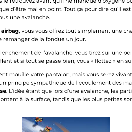
 le retrouvez avant qu’il ne manque d’oxygène ou
que d’être mal en point. Tout ça pour dire qu’il es
sous une avalanche.
 airbag
, vous vous offrez tout simplement une ch
 remanger de la fondue un jour.
lenchement de l’avalanche, vous tirez sur une po
lent et si tout se passe bien, vous « flottez » en su
t mouillé votre pantalon, mais vous serez vivant.
r un principe sympathique de l’écoulement des ma
rse
. L’idée étant que lors d’une avalanche, les part
tent à la surface, tandis que les plus petites so