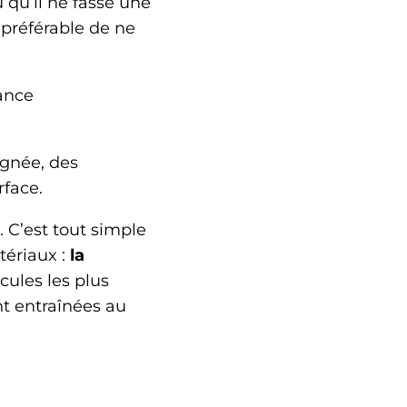
 qu’il ne fasse une
t préférable de ne
ance
ignée, des
rface.
 C’est tout simple
tériaux :
la
icules les plus
nt entraînées au