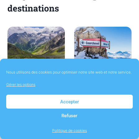
destinations
Destination :
Les 3 Vallées,
Nous utilisons des cookies pour optimiser notre site web et notre service.
Verbier St
un domaine
Gérer les options
Bernard dans
skiable
le Valais
unique au
Accepter
monde
Refuser
Politique de cookies