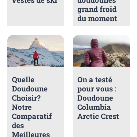
vestes de ski
doudounes
grand froid
du moment
Quelle
On a testé
Doudoune
pour vous :
Choisir?
Doudoune
Notre
Columbia
Comparatif
Arctic Crest
des
Meilleures