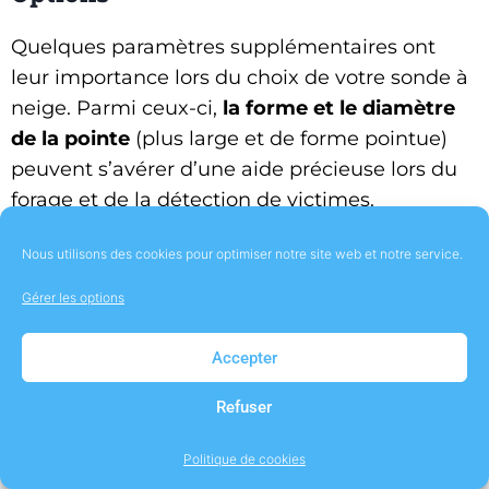
Quelques paramètres supplémentaires ont
leur importance lors du choix de votre sonde à
neige. Parmi ceux-ci,
la forme et le diamètre
de la pointe
(plus large et de forme pointue)
peuvent s’avérer d’une aide précieuse lors du
forage et de la détection de victimes.
Enfin, il n’y a pas que la longueur de la sonde
Nous utilisons des cookies pour optimiser notre site web et notre service.
dépliée à prendre en compte, mais aussi son
Gérer les options
volume de rangement
lors du transport. Ici,
sans surprise, le meilleur ratio est celui d’une
Accepter
taille minimale rangée pour une longueur
maximale dépliée. En général, cette compacité
Refuser
est obtenue grâce à un maximum de
Politique de cookies
segments.