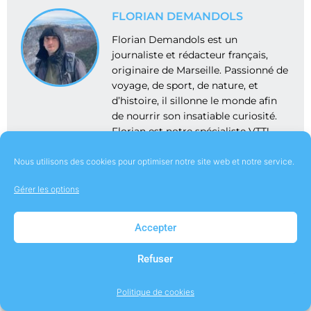
FLORIAN DEMANDOLS
Florian Demandols est un
journaliste et rédacteur français,
originaire de Marseille. Passionné de
voyage, de sport, de nature, et
d’histoire, il sillonne le monde afin
de nourrir son insatiable curiosité.
Florian est notre spécialiste VTT!
Nous utilisons des cookies pour optimiser notre site web et notre service.
Gérer les options
Laisser un commentaire
Accepter
Refuser
Votre adresse e-mail ne sera pas publiée.
Les champs
obligatoires sont indiqués avec
*
Politique de cookies