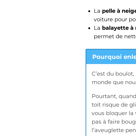
La
pelle à neig
voiture pour pou
La
balayette à
permet de netto
Pourquoi enlev
C’est du boulot, 
monde que nous,
Pourtant, quand
toit risque de gl
vous bloquer la 
pas à faire boug
l’aveuglette pe