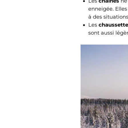
Les
chaînes
ne 
enneigée. Elles
à des situation
Les
chaussett
sont aussi légè