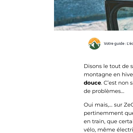
Votre guide :
L'é
Disons le tout de s
montagne en hiver
douce
. C’est non
de problèmes…
Oui mais,… sur ZeO
pertinemment q
en train, que cert
vélo, même électri