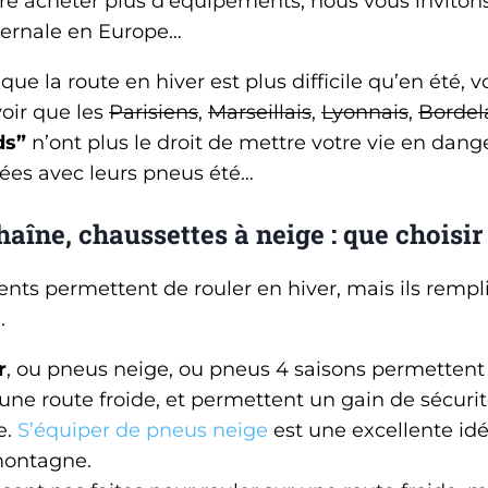
ire acheter plus d’équipements, nous vous invitons
ivernale en Europe…
 que la route en hiver est plus difficile qu’en été,
voir que les
Parisiens
,
Marseillais
,
Lyonnais
,
Bordel
ds”
n’ont plus le droit de mettre votre vie en dang
cées avec leurs pneus été…
haîne, chaussettes à neige : que choisir
nts permettent de rouler en hiver, mais ils rempl
.
r
, ou pneus neige, ou pneus 4 saisons permetten
une route froide, et permettent un gain de sécuri
e.
S’équiper de pneus neige
est une excellente id
montagne.