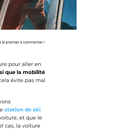
z le premier à commenter !
ure pour aller en
i que la mobilité
cela évite pas mal
avons
ne
station de ski
oiture, et que le
 cas, la voiture