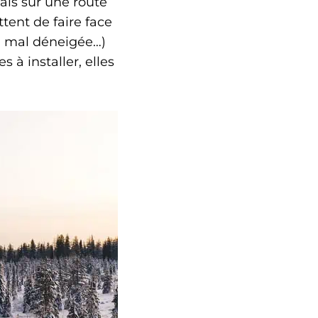
mais sur une route
tent de faire face
ou mal déneigée…)
 à installer, elles