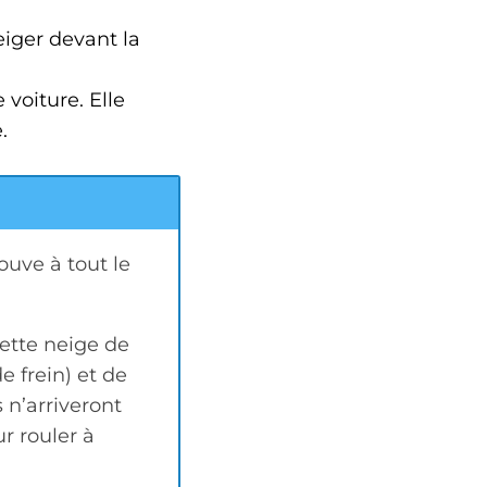
iger devant la
 voiture. Elle
.
rouve à tout le
cette neige de
e frein) et de
 n’arriveront
r rouler à