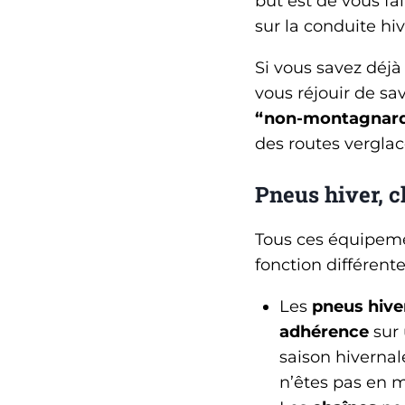
but est de vous fa
sur la conduite h
Si vous savez déjà
vous réjouir de sa
“non-montagnar
des routes vergla
Pneus hiver, c
Tous ces équipeme
fonction différente
Les
pneus hive
adhérence
sur 
saison hivernal
n’êtes pas en 