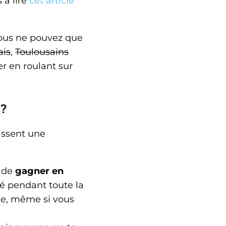
 à lire
cet article
 vous ne pouvez que
ais
,
Toulousains
er en roulant sur
 ?
issent une
t de
gagner en
té pendant toute la
ée, même si vous