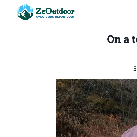
On a t
S