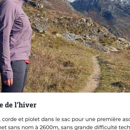
e de l’hiver
corde et piolet dans le sac pour une première a
et sans nom à 2600m, sans grande difficulté tech