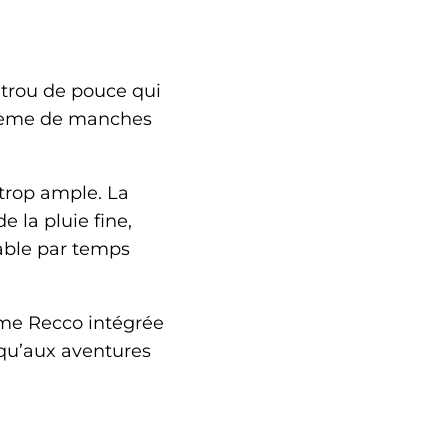
e trou de pouce qui
oblème de manches
 trop ample. La
 la pluie fine,
éable par temps
tème Recco intégrée
 qu’aux aventures