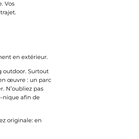
e. Vos
rajet.
nent en extérieur.
g outdoor. Surtout
 en œuvre : un parc
r. N’oubliez pas
e-nique afin de
ez originale: en