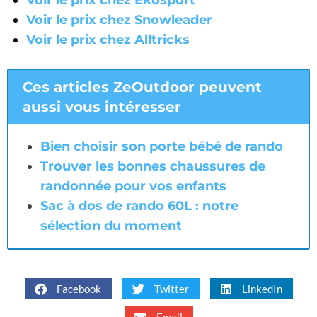
Voir le prix chez Ekosport
Voir le prix chez Snowleader
Voir le prix chez Alltricks
Ces articles ZeOutdoor peuvent
aussi vous intéresser
Bien choisir son porte bébé de rando
Trouver les bonnes chaussures de
randonnée pour vos enfants
Sac à dos de rando 60L : notre
sélection du moment
Facebook
Twitter
LinkedIn