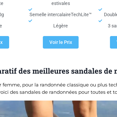
te
estivales
0g
Semelle intercalaireTechLite™
Doubl
e
Légère
3 sa
ix
Voir le Prix
ratif des meilleures sandales de
femme, pour la randonnée classique ou plus tec
voici des sandales de randonnées pour toutes et to