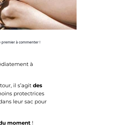
e premier à commenter !
édiatement à
our, il s’agit
des
moins protectrices
dans leur sac pour
e du moment
!