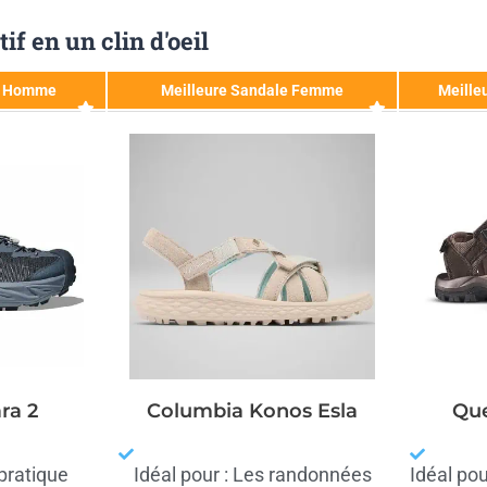
f en un clin d'oeil
e Homme
Meilleure Sandale Femme
Meille
ra 2
Columbia Konos Esla
Qu
 pratique
Idéal pour : Les randonnées
Idéal pou