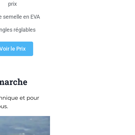
prix
e semelle en EVA
ngles réglables
Voir le Prix
 marche
hnique et pour
us.