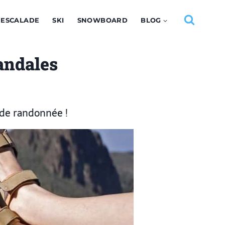
ESCALADE
SKI
SNOWBOARD
BLOG
andales
 de randonnée !