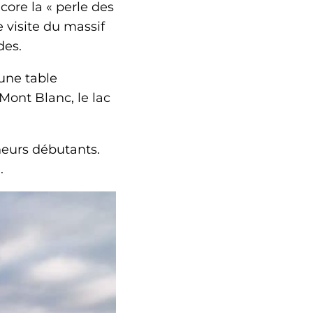
ore la « perle des
e visite du massif
des.
une table
Mont Blanc, le lac
heurs débutants.
.