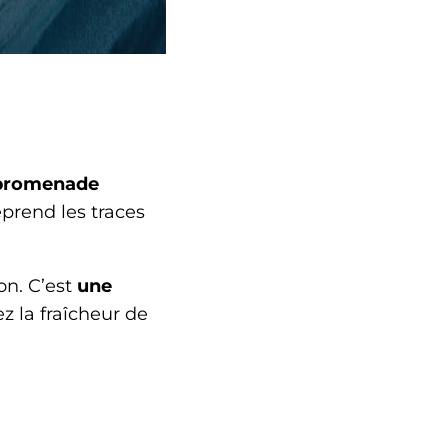
promenade
eprend les traces
on. C’est
une
 la fraîcheur de