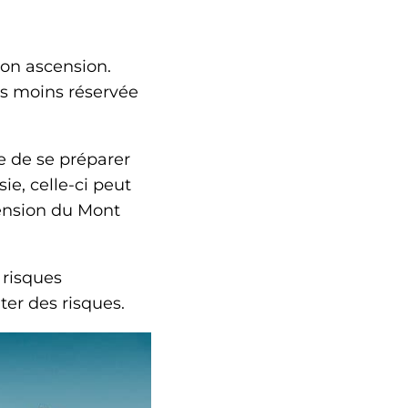
son ascension.
pas moins réservée
e de se préparer
e, celle-ci peut
cension du Mont
s risques
er des risques.