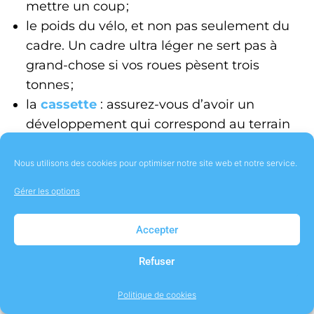
mettre un coup ;
le poids du vélo, et non pas seulement du
cadre. Un cadre ultra léger ne sert pas à
grand-chose si vos roues pèsent trois
tonnes ;
la
cassette
: assurez-vous d’avoir un
développement qui correspond au terrain
sur lequel vous évoluez.
Nous utilisons des cookies pour optimiser notre site web et notre service.
L’autre point crucial est le confort. Vous allez
Gérer les options
passer plusieurs heures dessus, alors passez-
les dans la meilleure position possible. Pour
Accepter
ceci :
Refuser
prenez un
vélo à votre taille
! Cela semble
évident, mais combien de personnes ai-je
Politique de cookies
vues sur des vélos trop petits ou trop