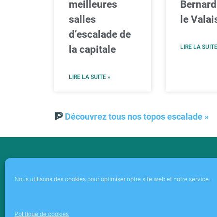
meilleures
Bernard
salles
le Valai
d’escalade de
la capitale
LIRE LA SUITE
LIRE LA SUITE »
🧗
Découvrez tous nos topos escalade »
À Pr
Nous utilisons des cookies pour optimiser notre site web et notre service.
Politique de cookies