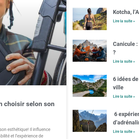
Kotcha, l’
Lire la suite »
Canicule :
?
Lire la suite »
6 idées de
ville
Lire la suite »
n choisir selon son
6 expérien
d’adrénali
on esthétique! Il influence
Lire la suite »
ilité et l’expérience de