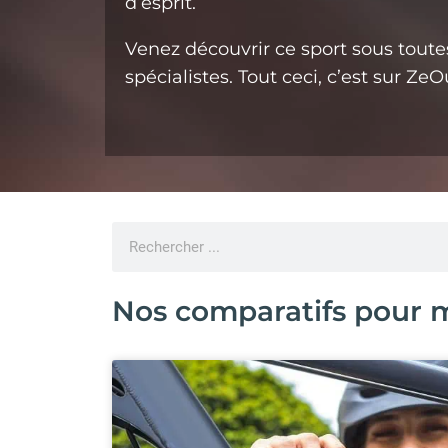
d’esprit.‌ ‌
Venez‌ ‌découvrir‌ ‌ce‌ ‌sport‌ ‌sous‌ ‌toutes‌ 
‌spécialistes.‌ ‌Tout‌ ‌ceci,‌ ‌c’est‌ ‌sur‌ ‌Ze
Nos comparatifs pour m