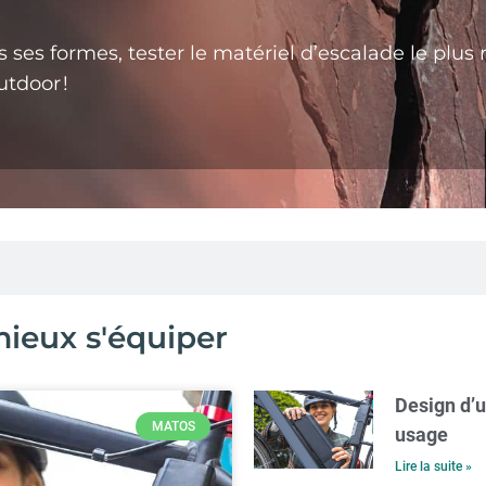
‌ses‌ ‌formes,‌ ‌tester‌ ‌le‌ ‌matériel‌ ‌d’escalade‌ ‌le‌ ‌plus‌ ‌r
Outdoor !‌
ieux s'équiper
Design d’u
MATOS
usage
Lire la suite »