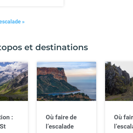
 escalade »
 topos et destinations
ion :
Où faire de
Où fai
St
l’escalade
l’esca