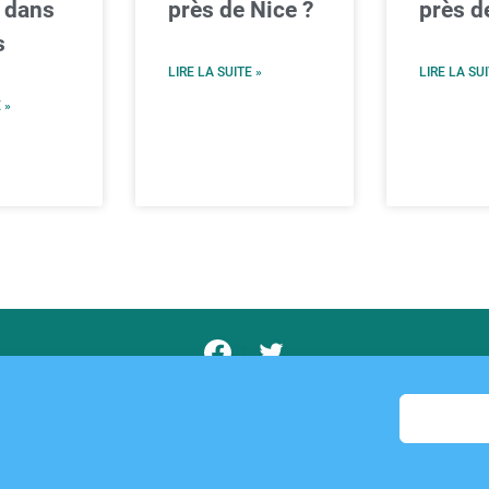
 dans
près de Nice ?
près d
s
LIRE LA SUITE »
LIRE LA SUI
 »
opos
Contact
Mentions Légales
Politique de cookies