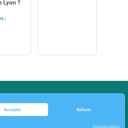
e Lyon ?
TE »
 (UE)
Accepter
Refuser
Gérer les options