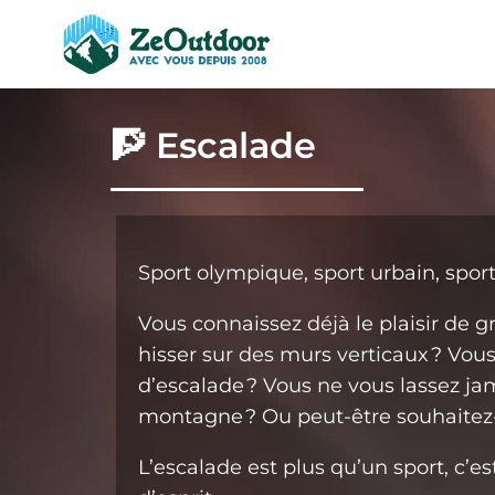
🧗 Escalade
Sport‌ ‌olympique,‌ ‌sport‌ ‌urbain,‌ ‌sport‌ ‌na
Vous‌ ‌connaissez‌ ‌déjà‌ ‌le‌ ‌plaisir‌ ‌de‌ ‌g
hisser‌ ‌sur‌ ‌des‌ ‌murs‌ ‌verticaux ?‌ ‌Vous‌ ‌
d’escalade ?‌ ‌Vous‌ ‌ne‌ ‌vous‌ ‌lassez‌ ‌jam
montagne ?‌ ‌Ou ‌peut-être‌ ‌souhaitez-vou
L’escalade‌ ‌est‌ ‌plus‌ ‌qu’un‌ ‌sport,‌ ‌c’es