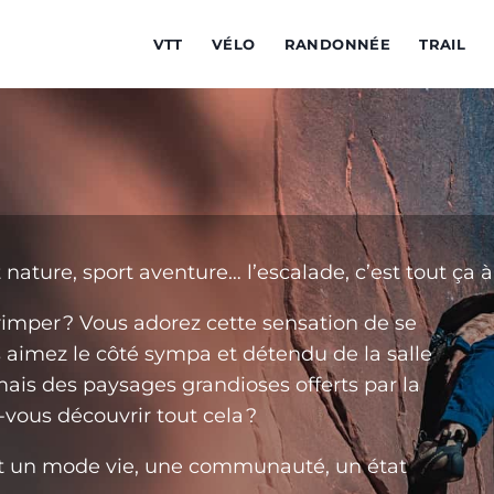
VTT
VÉLO
RANDONNÉE
TRAIL
ture,‌ ‌sport‌ ‌aventure…‌ ‌l’escalade,‌ ‌c’est‌ ‌tout‌ ‌ça‌ ‌à‌ ‌la
rimper ?‌ ‌Vous‌ ‌adorez‌ ‌cette‌ ‌sensation‌ ‌de‌ ‌se‌ ‌
aimez‌ ‌le‌ ‌côté‌ ‌sympa‌ ‌et‌ ‌détendu‌ ‌de‌ ‌la‌ ‌salle‌ ‌
ais‌ ‌des‌ ‌paysages‌ ‌grandioses‌ ‌offerts‌ ‌par‌ ‌la‌ ‌
s‌ ‌découvrir‌ ‌tout‌ ‌cela ?‌ ‌
t‌ ‌un‌ ‌mode‌ ‌vie,‌ ‌une‌ ‌communauté,‌ ‌un‌ ‌état‌ ‌