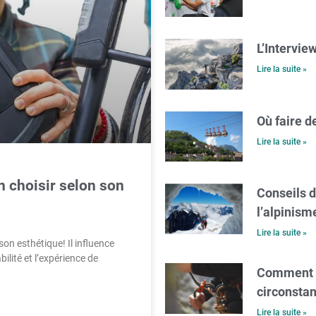
L’Intervie
Lire la suite »
Où faire d
Lire la suite »
n choisir selon son
Conseils d
l’alpinism
Lire la suite »
on esthétique! Il influence
ilité et l’expérience de
Comment b
circonsta
Lire la suite »